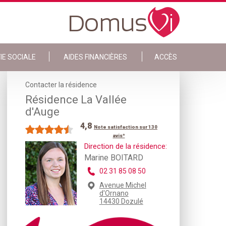
IE SOCIALE
AIDES FINANCIÈRES
ACCÈS
Contacter la résidence
Résidence La Vallée
d'Auge
4,8
Note satisfaction sur 130
avis*
Direction de la résidence:
Marine BOITARD
02 31 85 08 50
Avenue Michel
d'Ornano
14430 Dozulé