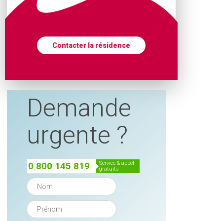
Contacter la résidence
Demande
urgente ?
service & appel
0 800 145 819
gratuits