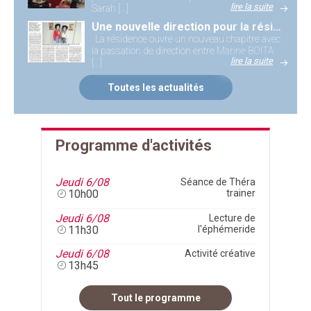
lire la suite
Sarah [...]
Une nouvelle direction pour la résidence de la Vallée d'Auge
La résidence ouvre un nouveau chapitre avec
la passation de direction entre Marine BOITA
lire la suite
[...]
Toutes les actualités
Programme d'activités
Jeudi 6/08
Séance de Théra
10h00
trainer
Jeudi 6/08
Lecture de
11h30
l'éphémeride
Jeudi 6/08
Activité créative
13h45
Tout le programme