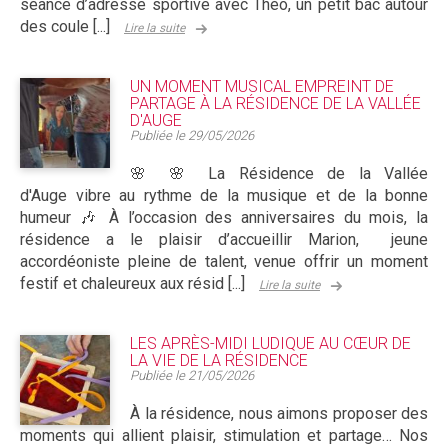
séance d’adresse sportive avec Théo, un petit bac autour
des coule [...]
Lire la suite
UN MOMENT MUSICAL EMPREINT DE
PARTAGE À LA RÉSIDENCE DE LA VALLÉE
D'AUGE
Publiée le
29/05/2026
🌸 🌸 La Résidence de la Vallée
d'Auge vibre au rythme de la musique et de la bonne
humeur 🎶 À l’occasion des anniversaires du mois, la
résidence a le plaisir d’accueillir Marion, jeune
accordéoniste pleine de talent, venue offrir un moment
festif et chaleureux aux résid [...]
Lire la suite
LES APRÈS-MIDI LUDIQUE AU CŒUR DE
LA VIE DE LA RÉSIDENCE
Publiée le
21/05/2026
À la résidence, nous aimons proposer des
moments qui allient plaisir, stimulation et partage… Nos