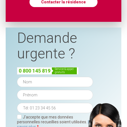
Contacter la résidence
Demande
urgente ?
service & appel
0 800 145 819
gratuits
J'accepte que mes données
personnelles recueillies soient utilisées.
En
savoir plus
*